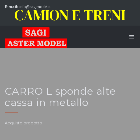
E-mail:
info@sagimodel.it
CAMION E TRENI
CARRO L sponde alte
cassa in metallo
Acquisto prodotto