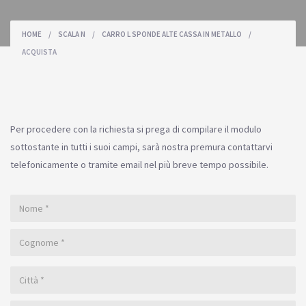
HOME
/
SCALA N
/
CARRO L SPONDE ALTE CASSA IN METALLO
/
ACQUISTA
Per procedere con la richiesta si prega di compilare il modulo
sottostante in tutti i suoi campi, sarà nostra premura contattarvi
telefonicamente o tramite email nel più breve tempo possibile.